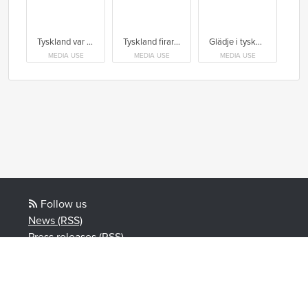
Tyskland var det mest kompletta laget under EOC
Tyskland firar guldet.
Glädje i tyska laget efter segern.
MEDIA USE
MEDIA USE
MEDIA USE
Follow us
News (RSS)
Press releases (RSS)
Blog posts (RSS)
Powered by Notified