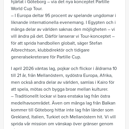
hjärtat i Göteborg – via det nya konceptet Partille
World Cup Tour.
– I Europa deltar 95 procent av spelande ungdomar i
liknande internationella evenemang. I Egypten och i
många delar av världen saknas den möjligheten – vi
vill ändra på det. Därför lanserar vi Tour-konceptet –
för att sprida handbollen globalt, säger Stefan
Albrechtson, klubbdirektör och tidigare
generalsekreterare för Partille Cup.
I april 2026 väntas lag, pojkar och flickor i åldrarna 10
till 21 år, från Mellanöstern, sydöstra Europa, Afrika,
men också andra delar av världen, samlas i Kairo för
att spela, mötas och bygga broar mellan kulturer.
– Traditionellt lockar vi bara enstaka lag från östra
medelhavsområdet. Även om många lag från Balkan
kommer till Göteborg hittar inte lag från länder som
Grekland, Italien, Turkiet och Mellanöstern hit. Vi vill
sprida vår mission om vänskap över gränser genom